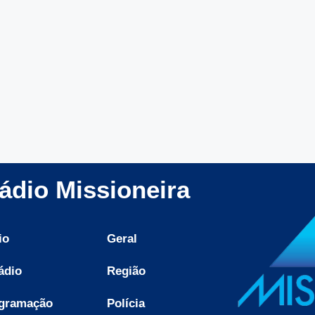
ádio Missioneira
io
Geral
ádio
Região
gramação
Polícia