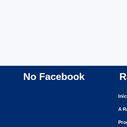
No Facebook
R
Iníc
A R
Pro