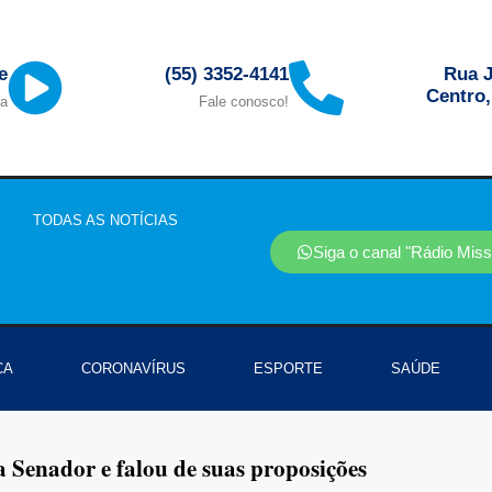
Rua J
e
(55) 3352-4141
Centro
ra
Fale conosco!
TODAS AS NOTÍCIAS
Siga o canal "Rádio Mis
CA
CORONAVÍRUS
ESPORTE
SAÚDE
 Senador e falou de suas proposições