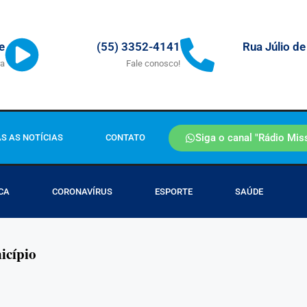
Rua Júlio de
e
(55) 3352-4141
ra
Fale conosco!
Siga o canal "Rádio Mis
S AS NOTÍCIAS
CONTATO
CA
CORONAVÍRUS
ESPORTE
SAÚDE
icípio