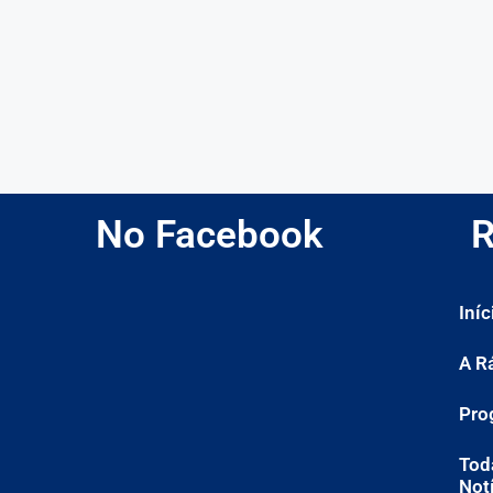
No Facebook
R
Iníc
A R
Pro
Tod
Not