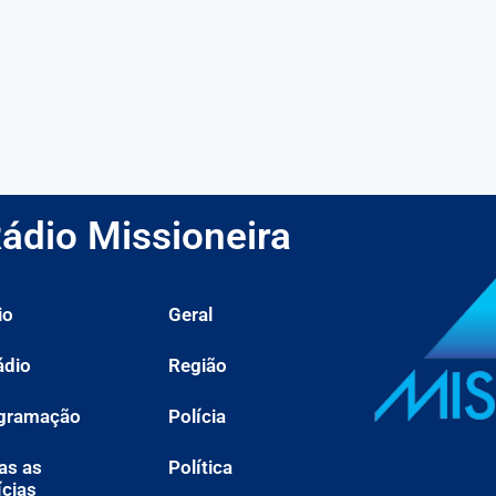
ádio Missioneira
io
Geral
ádio
Região
gramação
Polícia
as as
Política
ícias