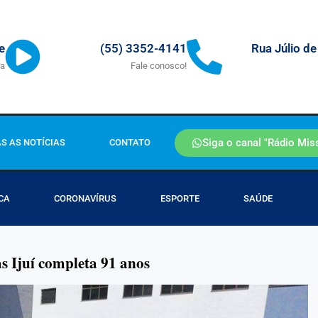
Rua Júlio de
e
(55) 3352-4141
ra
Fale conosco!
Siga o canal "Rádio Mis
S AS NOTÍCIAS
CONTATO
CA
CORONAVÍRUS
ESPORTE
SAÚDE
as Ijuí completa 91 anos