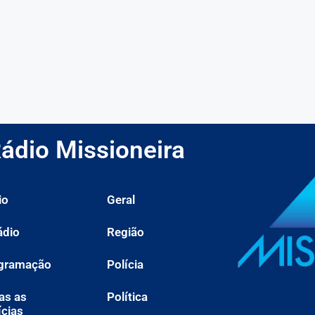
ádio Missioneira
io
Geral
ádio
Região
gramação
Polícia
as as
Política
ícias