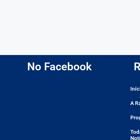
No Facebook
R
Iníc
A R
Pro
Tod
Not