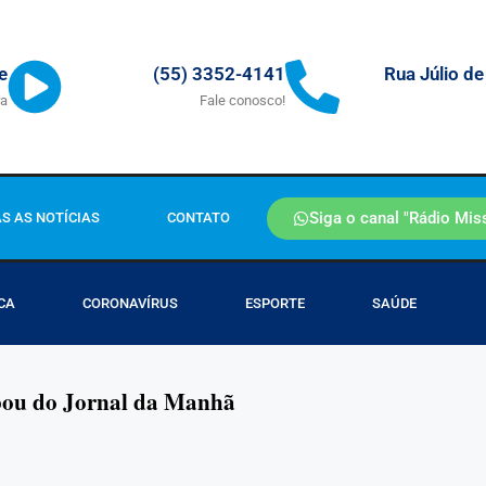
Rua Júlio de
e
(55) 3352-4141
ra
Fale conosco!
Siga o canal "Rádio Mis
S AS NOTÍCIAS
CONTATO
CA
CORONAVÍRUS
ESPORTE
SAÚDE
ipou do Jornal da Manhã