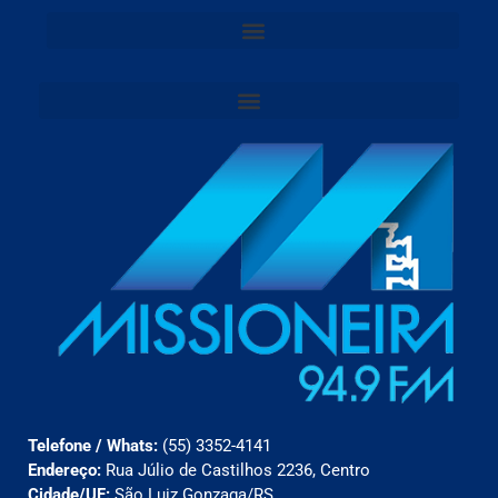
Telefone / Whats:
(55) 3352-4141
Endereço:
Rua Júlio de Castilhos 2236, Centro
Cidade/UF:
São Luiz Gonzaga/RS