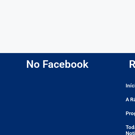
No Facebook
R
Iníc
A R
Pro
Tod
Not