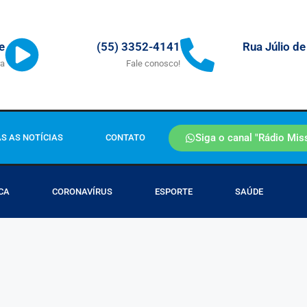
Rua Júlio de
e
(55) 3352-4141
ra
Fale conosco!
Siga o canal "Rádio Mis
S AS NOTÍCIAS
CONTATO
CA
CORONAVÍRUS
ESPORTE
SAÚDE