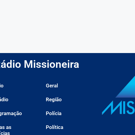
ádio Missioneira
io
Geral
ádio
Região
gramação
Polícia
as as
Política
ícias