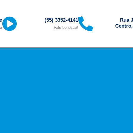
Rua J
e
(55) 3352-4141
Centro
ra
Fale conosco!