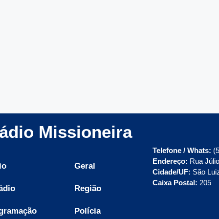
ádio Missioneira
Telefone / Whats:
(5
Endereço:
Rua Júlio
io
Geral
Cidade/UF:
São Lui
Caixa Postal:
205
ádio
Região
gramação
Polícia