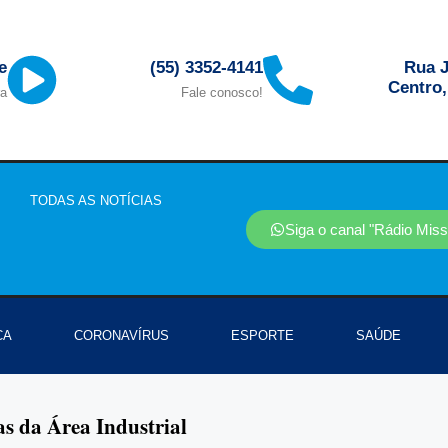
Rua J
e
(55) 3352-4141
Centro
ra
Fale conosco!
TODAS AS NOTÍCIAS
Siga o canal "Rádio Mis
CA
CORONAVÍRUS
ESPORTE
SAÚDE
as da Área Industrial