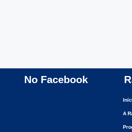
No Facebook
R
Iníc
A R
Pro