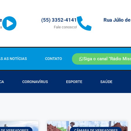
Rua Júlio de
e
(55) 3352-4141
ra
Fale conosco!
Siga o canal "Rádio Mis
S AS NOTÍCIAS
CONTATO
CA
CORONAVÍRUS
ESPORTE
SAÚDE
 DE VEREADORES
CÂMARA DE VEREADORES