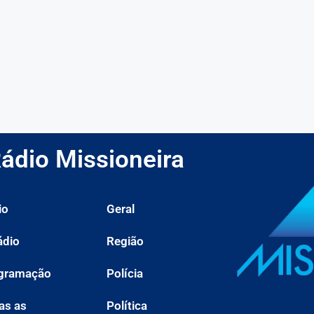
ádio Missioneira
io
Geral
ádio
Região
gramação
Polícia
as as
Política