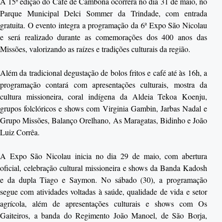
A 15ª edição do Café de Cambona ocorrerá no dia 31 de maio, no
Parque Municipal Delci Sommer da Trindade, com entrada
gratuita. O evento integra a programação da 6ª Expo São Nicolau
e será realizado durante as comemorações dos 400 anos das
Missões, valorizando as raízes e tradições culturais da região.
Além da tradicional degustação de bolos fritos e café até às 16h, a
programação contará com apresentações culturais, mostra da
cultura missioneira, coral indígena da Aldeia Tekoa Koenju,
grupos folclóricos e shows com
Virginia Gambin
, Jarbas Nadal e
Grupo Missões, Balanço Orelhano, As Maragatas, Bidinho e
João
Luiz Corrêa
.
A Expo São Nicolau inicia no dia 29 de maio, com abertura
oficial, celebração cultural missioneira e shows da Banda Kadosh
e da dupla Tiago e Saymon. No sábado (30), a programação
segue com atividades voltadas à saúde, qualidade de vida e setor
agrícola, além de apresentações culturais e shows com Os
Gaiteiros, a banda do Regimento João Manoel, de
São Borja
,