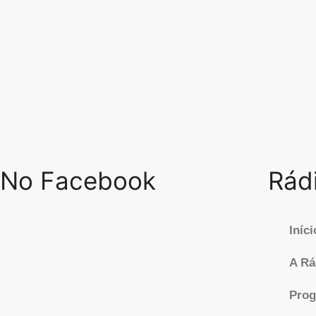
No Facebook
Rádi
Iníci
A Rá
Pro