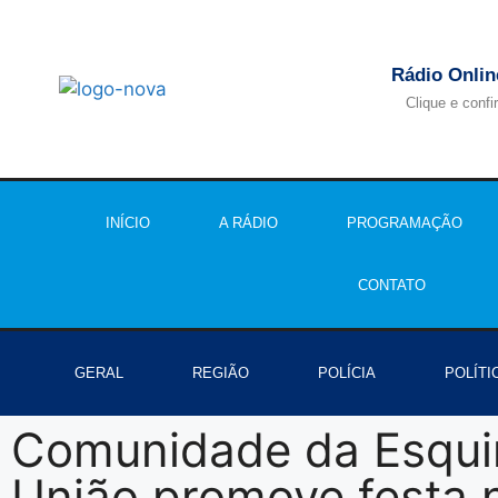
Rádio Onlin
Clique e confi
INÍCIO
A RÁDIO
PROGRAMAÇÃO
CONTATO
GERAL
REGIÃO
POLÍCIA
POLÍTI
Comunidade da Esqui
União promove festa 