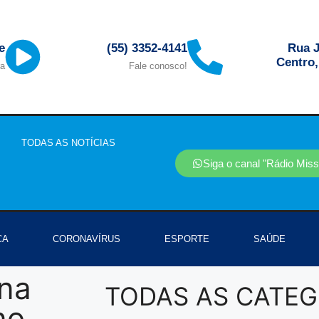
Rua J
e
(55) 3352-4141
Centro
ra
Fale conosco!
TODAS AS NOTÍCIAS
Siga o canal "Rádio Mis
CA
CORONAVÍRUS
ESPORTE
SAÚDE
na
TODAS AS CATEG
no