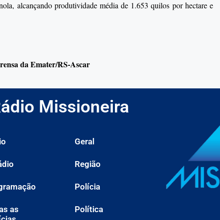
ola, alcançando produtividade média de 1.653 quilos por hectare e
mprensa da Emater/RS-Ascar
ádio Missioneira
io
Geral
ádio
Região
gramação
Polícia
as as
Política
ícias