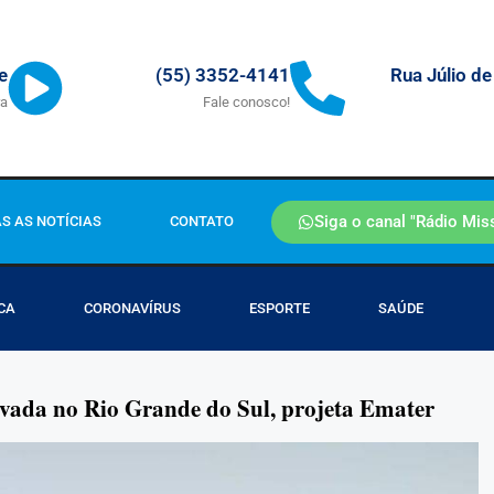
Rua Júlio de
e
(55) 3352-4141
ra
Fale conosco!
Siga o canal "Rádio Mis
S AS NOTÍCIAS
CONTATO
CA
CORONAVÍRUS
ESPORTE
SAÚDE
tivada no Rio Grande do Sul, projeta Emater