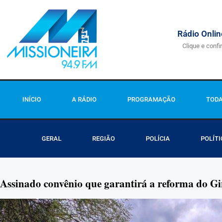
Rádio Onlin
Clique e confi
INÍCIO
A RÁDIO
PROGRAMAÇÃO
TODA
GERAL
REGIÃO
POLÍCIA
POLÍTI
Assinado convênio que garantirá a reforma do Gi