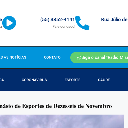
Rua Júlio de
e
(55) 3352-4141
ra
Fale conosco!
Siga o canal "Rádio Mis
S AS NOTÍCIAS
CONTATO
CA
CORONAVÍRUS
ESPORTE
SAÚDE
násio de Esportes de Dezesseis de Novembro