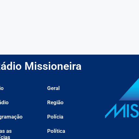
ádio Missioneira
io
Geral
ádio
Região
gramação
Polícia
as as
Política
ícias