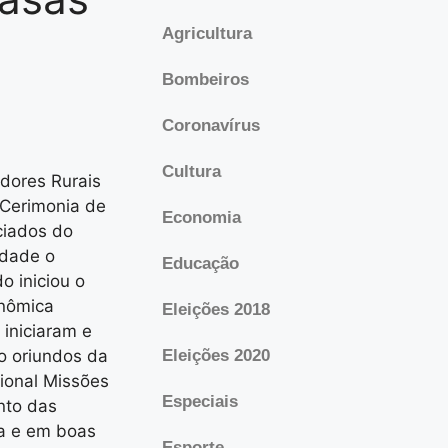
Agricultura
Bombeiros
Coronavírus
Cultura
adores Rurais
 Cerimonia de
Economia
ciados do
idade o
Educação
o iniciou o
nômica
Eleições 2018
iniciaram e
o oriundos da
Eleições 2020
ional Missões
Especiais
ento das
ia e em boas
Esporte