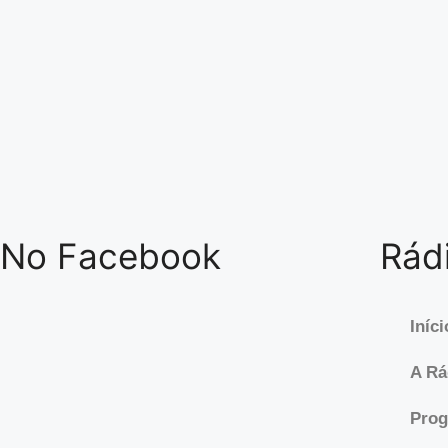
No Facebook
Rádi
Iníci
A Rá
Pro