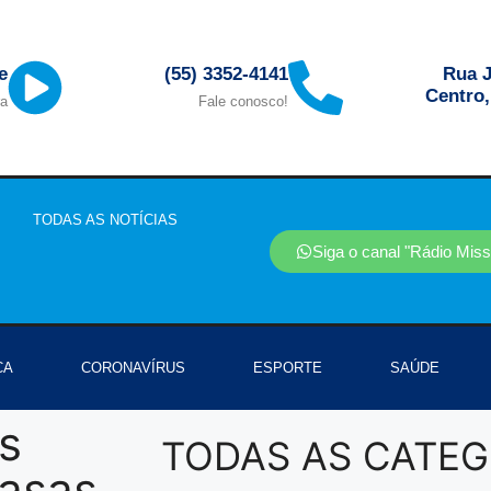
Rua J
e
(55) 3352-4141
Centro
ra
Fale conosco!
TODAS AS NOTÍCIAS
Siga o canal "Rádio Mis
CA
CORONAVÍRUS
ESPORTE
SAÚDE
s
TODAS AS CATEG
casas