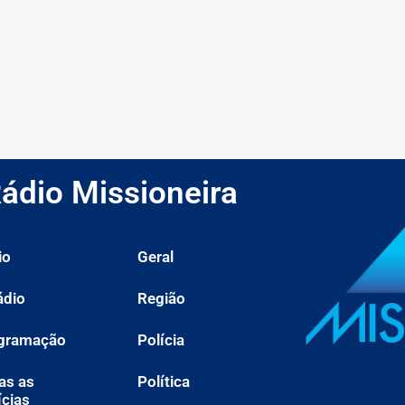
ádio Missioneira
io
Geral
ádio
Região
gramação
Polícia
as as
Política
ícias