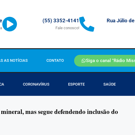
Rua Júlio de
e
(55) 3352-4141
ra
Fale conosco!
Siga o canal "Rádio Mis
S AS NOTÍCIAS
CONTATO
CA
CORONAVÍRUS
ESPORTE
SAÚDE
 mineral, mas segue defendendo inclusão do