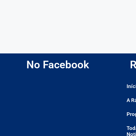
No Facebook
R
Iníc
A R
Pro
Tod
Not