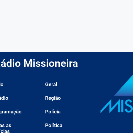
ádio Missioneira
io
Geral
ádio
Região
gramação
Polícia
as as
Política
ícias