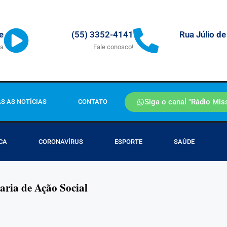
Rua Júlio de
e
(55) 3352-4141
ra
Fale conosco!
Siga o canal "Rádio Mis
S AS NOTÍCIAS
CONTATO
CA
CORONAVÍRUS
ESPORTE
SAÚDE
ria de Ação Social