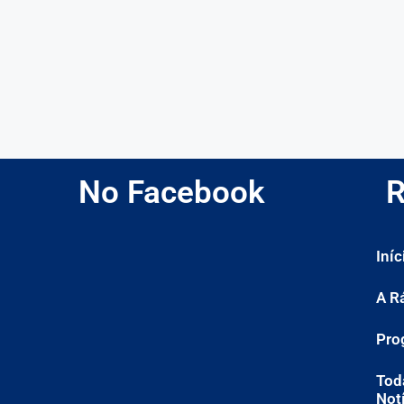
No Facebook
R
Iníc
A R
Pro
Tod
Not