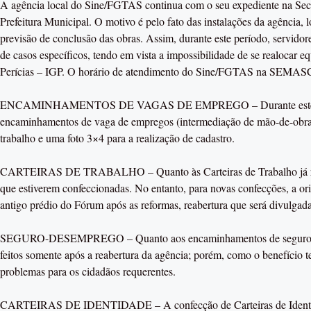
A agência local do Sine/FGTAS continua com o seu expediente na Sec
Prefeitura Municipal. O motivo é pelo fato das instalações da agência,
previsão de conclusão das obras. Assim, durante este período, servid
de casos específicos, tendo em vista a impossibilidade de se realocar e
Perícias – IGP. O horário de atendimento do Sine/FGTAS na SEMASC
ENCAMINHAMENTOS DE VAGAS DE EMPREGO – Durante este períod
encaminhamentos de vaga de empregos (intermediação de mão-de-obra), 
trabalho e uma foto 3×4 para a realização de cadastro.
CARTEIRAS DE TRABALHO – Quanto às Carteiras de Trabalho já req
que estiverem confeccionadas. No entanto, para novas confecções, a ori
antigo prédio do Fórum após as reformas, reabertura que será divulgada
SEGURO-DESEMPREGO – Quanto aos encaminhamentos de seguro-des
feitos somente após a reabertura da agência; porém, como o benefício 
problemas para os cidadãos requerentes.
CARTEIRAS DE IDENTIDADE – A confecção de Carteiras de Identidade