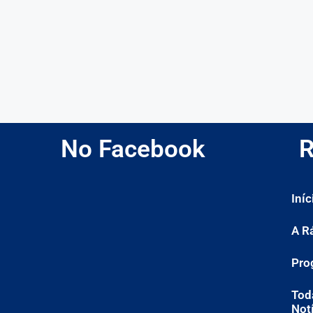
No Facebook
R
Iníc
A R
Pro
Tod
Not