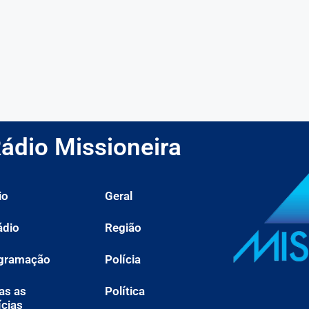
ádio Missioneira
io
Geral
ádio
Região
gramação
Polícia
as as
Política
ícias