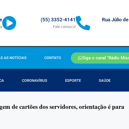
Rua Júlio de
e
(55) 3352-4141
ra
Fale conosco!
Siga o canal "Rádio Mis
S AS NOTÍCIAS
CONTATO
CA
CORONAVÍRUS
ESPORTE
SAÚDE
gem de cartões dos servidores, orientação é para