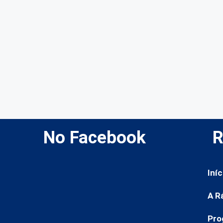
No Facebook
R
Iníc
A R
Pro