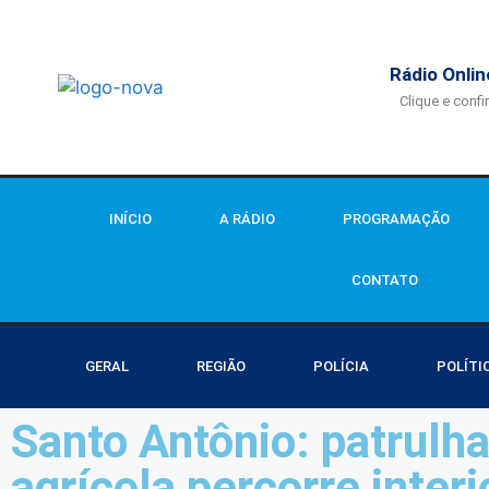
Rádio Onlin
Clique e confi
INÍCIO
A RÁDIO
PROGRAMAÇÃO
CONTATO
GERAL
REGIÃO
POLÍCIA
POLÍTI
Santo Antônio: patrulh
agrícola percorre interi