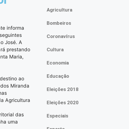
Agricultura
Bombeiros
te informa
 seguintes
Coronavírus
ão José. A
tará prestando
Cultura
nta Maria,
Economia
Educação
 destino ao
o dos Miranda
Eleições 2018
nas
da Agricultura
Eleições 2020
itorial das
Especiais
enha uma