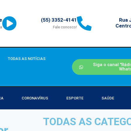
Rua J
e
(55) 3352-4141
Centro
ra
Fale conosco!
TODAS AS NOTÍCIAS
Siga o canal "Rádi
What
CA
CORONAVÍRUS
ESPORTE
SAÚDE
a
TODAS AS CATEG
or