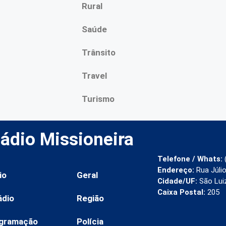
Rural
Saúde
Trânsito
Travel
Turismo
ádio Missioneira
Telefone / Whats:
Endereço:
Rua Júlio
io
Geral
Cidade/UF:
São Lui
Caixa Postal:
205
ádio
Região
gramação
Polícia