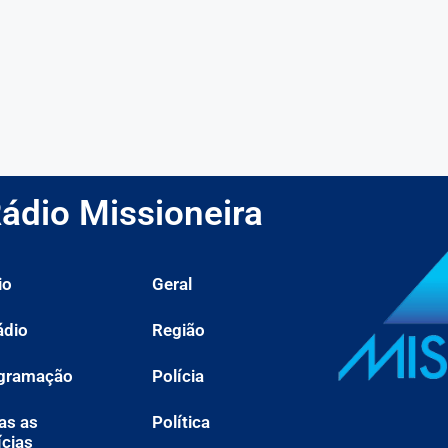
ádio Missioneira
io
Geral
ádio
Região
gramação
Polícia
as as
Política
ícias