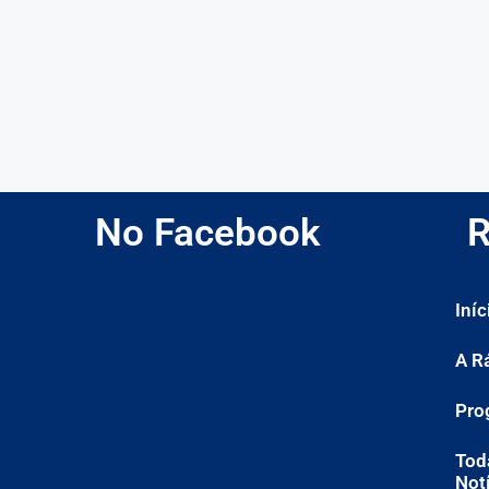
No Facebook
R
Iníc
A R
Pro
Tod
Not