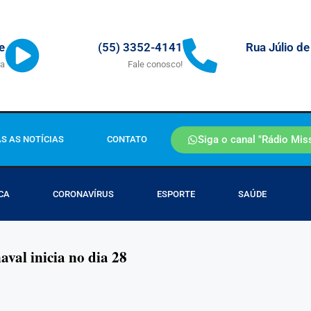
Rua Júlio de
e
(55) 3352-4141
ra
Fale conosco!
Siga o canal "Rádio Mis
S AS NOTÍCIAS
CONTATO
CA
CORONAVÍRUS
ESPORTE
SAÚDE
val inicia no dia 28