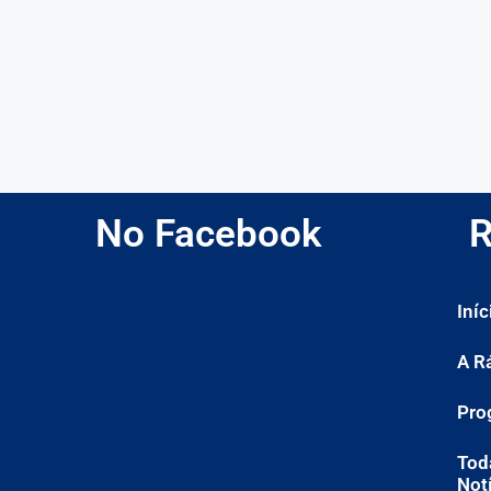
No Facebook
R
Iníc
A R
Pro
Tod
Not