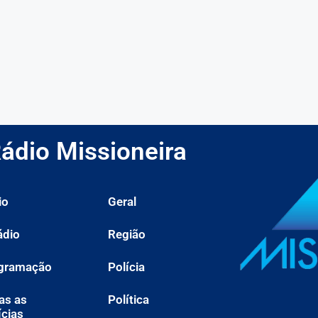
ádio Missioneira
io
Geral
ádio
Região
gramação
Polícia
as as
Política
ícias