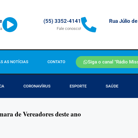
Rua Júlio de
e
(55) 3352-4141
ra
Fale conosco!
Siga o canal "Rádio Mis
S AS NOTÍCIAS
CONTATO
CA
CORONAVÍRUS
ESPORTE
SAÚDE
mara de Vereadores deste ano