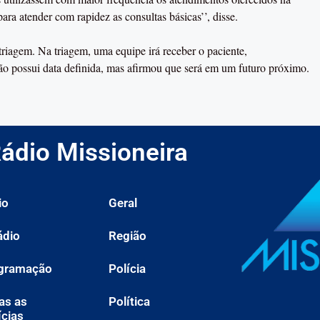
ra atender com rapidez as consultas básicas’’, disse.
triagem. Na triagem, uma equipe irá receber o paciente,
o possui data definida, mas afirmou que será em um futuro próximo.
ádio Missioneira
io
Geral
ádio
Região
gramação
Polícia
as as
Política
ícias