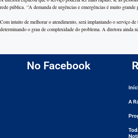
rede pública. ‘’A demanda de urgências e emergências é muito grande pa
Com intuito de melhorar o atendimento, será implantando o serviço de 
determinando o grau de complexidade do problema. A diretora ainda nã
No Facebook
R
Iníc
A R
Pro
Tod
Not