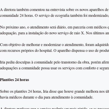
A diretora também comentou na entrevista sobre os novos aparelhos de 
comunidade 24 horas. O serviço de ecografia também foi modernizado, 
No próximo ano, o atendimento será diário, em parceria com médicos q
adequação, para a instalação do novo serviço de raio X. Nos últimos anos
Com objetivo de melhorar e modernizar o atendimento, foram adquiridos
com recursos próprios do hospital. O aparelho dispensa o uso de produ
Iria pediu desculpas à comunidade pelo transtorno da obra, porém afir
adequações a comunidade possa usar os serviços com conforto e segur
Plantões 24 horas
Sobre os plantões 24 horas, Iria disse que houve grande melhora nos 
havia médicos durante o dia para atendimento à comunidade.
A diretora explicou que o serviço poderia ser mais rápido, se as pesso