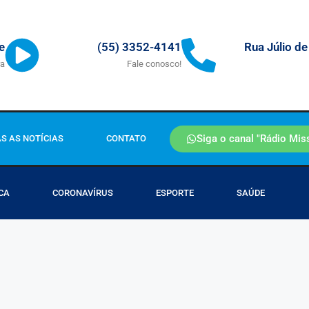
Rua Júlio de
e
(55) 3352-4141
ra
Fale conosco!
Siga o canal "Rádio Mis
S AS NOTÍCIAS
CONTATO
CA
CORONAVÍRUS
ESPORTE
SAÚDE