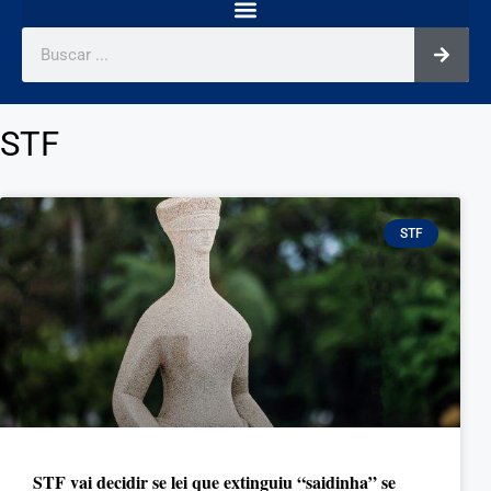
STF
STF
STF vai decidir se lei que extinguiu “saidinha” se