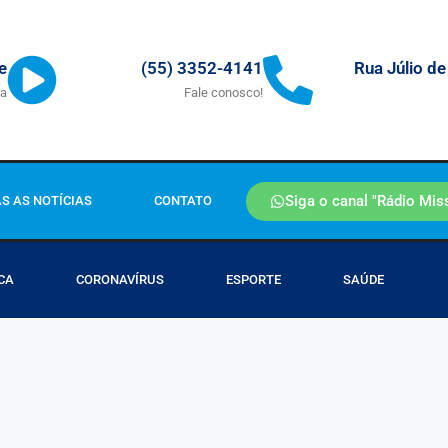
Rua Júlio de
e
(55) 3352-4141
ra
Fale conosco!
Siga o canal "Rádio Mis
S AS NOTÍCIAS
CONTATO
CA
CORONAVÍRUS
ESPORTE
SAÚDE