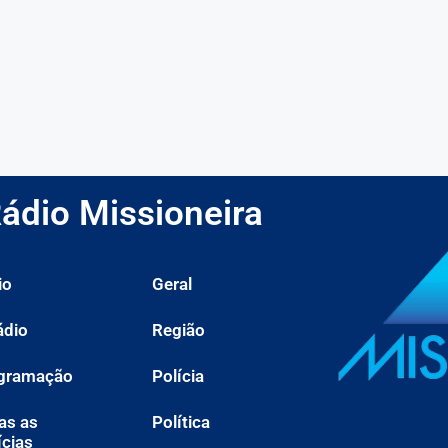
ádio Missioneira
io
Geral
ádio
Região
gramação
Polícia
as as
Política
ícias