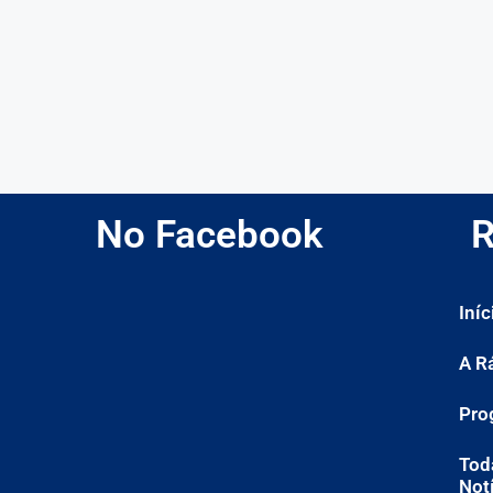
No Facebook
R
Iníc
A R
Pro
Tod
Not