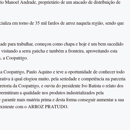
io Manoel Andrade, proprietário de um atacado de distribuição de
iza em torno de 35 mil fardos de arroz naquela região, sendo que
dade para trabalhar, começou como chapa e hoje é um bem sucedido
visitando a serra gaúcha e também a fronteira, aproveitando esta
, a Coopatrigo.
da Coopatrigo, Paulo Aquino e teve a oportunidade de conhecer todo
rativa à qual elogiou muito, pela seriedade e competência na parceria
oria da Coopatrigo, e ouviu do presidente Ivo Batista o relato dos
 permitiram a qualidade nos produtos industrializados pela
e garantir mais matéria prima e desta forma conseguir aumentar a sua
o a existente com o ARROZ PRATUDO.