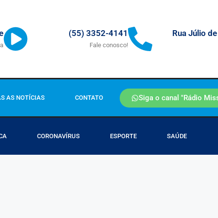
Rua Júlio de
e
(55) 3352-4141
ra
Fale conosco!
Siga o canal "Rádio Mis
S AS NOTÍCIAS
CONTATO
CA
CORONAVÍRUS
ESPORTE
SAÚDE