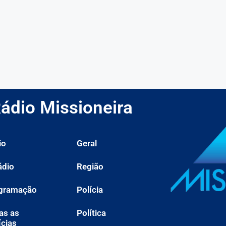
ádio Missioneira
io
Geral
ádio
Região
gramação
Polícia
as as
Política
ícias