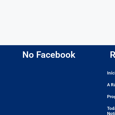
No Facebook
R
Iníc
A R
Pro
Tod
Not