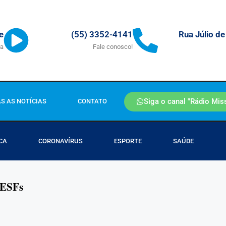
Rua Júlio de
e
(55) 3352-4141
ra
Fale conosco!
Siga o canal "Rádio Mis
S AS NOTÍCIAS
CONTATO
CA
CORONAVÍRUS
ESPORTE
SAÚDE
 ESFs