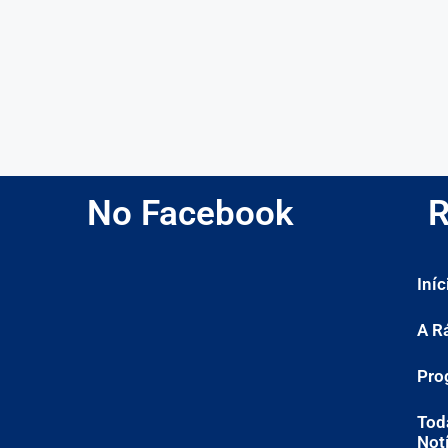
No Facebook
R
Iníc
A R
Pro
Tod
Not