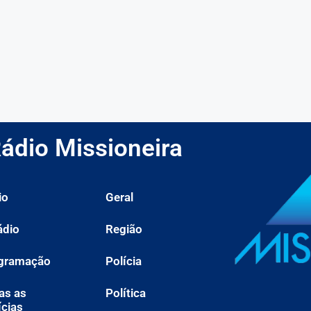
ádio Missioneira
io
Geral
ádio
Região
gramação
Polícia
as as
Política
ícias